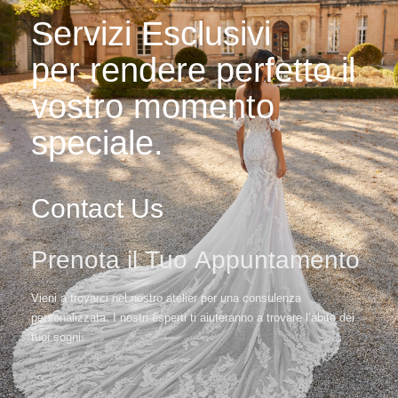
Servizi Esclusivi
per rendere perfetto il
vostro momento
speciale.
Contact Us
Prenota il Tuo Appuntamento
Vieni a trovarci nel nostro atelier per una consulenza
personalizzata. I nostri esperti ti aiuteranno a trovare l’abito dei
tuoi sogni.